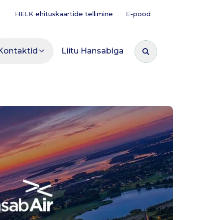
HELK ehituskaartide tellimine
E-pood
Kontaktid
Liitu Hansabiga
Otsi: