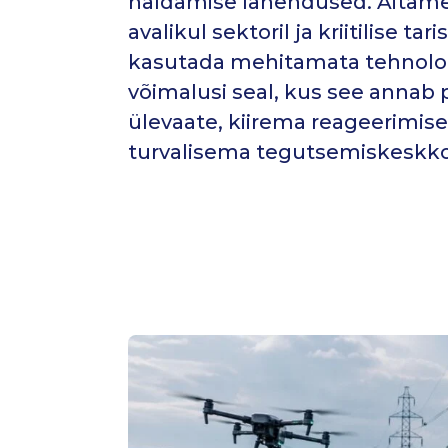
haldamise lahendused. Aitame
avalikul sektoril ja kriitilise ta
kasutada mehitamata tehnolo
võimalusi seal, kus see annab
ülevaate, kiirema reageerimise
turvalisema tegutsemiskeskk