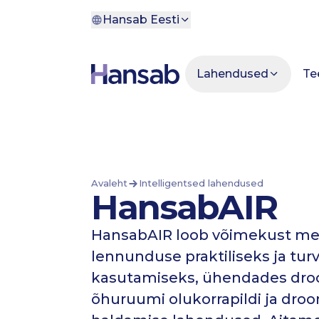
Liigu põhisisu juurde
Hansab Eesti
Lahendused
Te
Avaleht
Intelligentsed lahendused
HansabAIR
HansabAIR loob võimekust m
lennunduse praktiliseks ja turv
kasutamiseks, ühendades dro
õhuruumi olukorrapildi ja droo