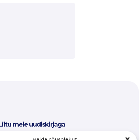
Liitu meie uudiskirjaga
Email
Halda nõusolekut