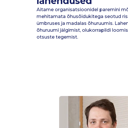
lahendused
Aitame organisatsioonidel paremini mõi
mehitamata õhusõidukitega seotud ri
ümbruses ja madalas õhuruumis. Lahe
õhuruumi jälgimist, olukorrapildi loomis
otsuste tegemist.