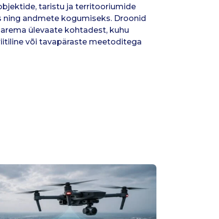
jektide, taristu ja territooriumide
ks ning andmete kogumiseks. Droonid
 parema ülevaate kohtadest, kuhu
riitiline või tavapäraste meetoditega