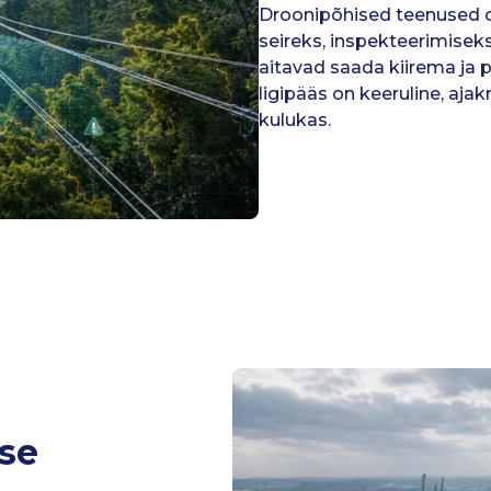
Droonipõhised teenused ob
seireks, inspekteerimise
aitavad saada kiirema ja
ligipääs on keeruline, ajak
kulukas.
se