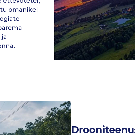
 ettevõtetel,
ristu omanikel
ogiate
 parema
 ja
onna.
Drooniteenu