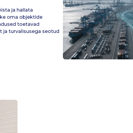
sta ja hallata
ske oma objektide
ndused toetavad
t ja turvalisusega seotud