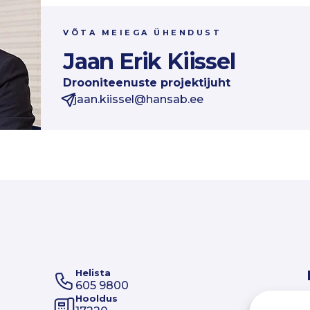
VÕTA MEIEGA ÜHENDUST
Jaan Erik Kiissel
Drooniteenuste projektijuht
jaan.kiissel@hansab.ee
Helista
605 9800
Hooldus