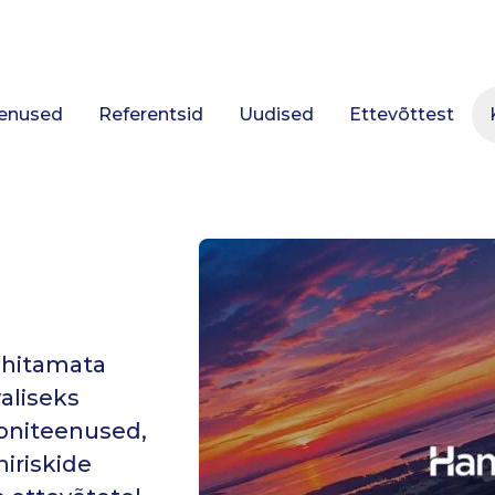
enused
Referentsid
Uudised
Ettevõttest
ehitamata
aliseks
oniteenused,
niriskide