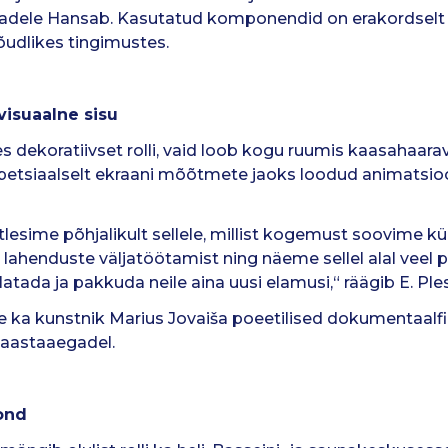
radele Hansab. Kasutatud komponendid on erakordselt
õudlikes tingimustes.
isuaalne sisu
s dekoratiivset rolli, vaid loob kogu ruumis kaasahaara
spetsiaalselt ekraani mõõtmete jaoks loodud animats
esime põhjalikult sellele, millist kogemust soovime kü
lahenduste väljatöötamist ning näeme sellel alal veel 
latada ja pakkuda neile aina uusi elamusi,“ räägib E. Ple
e ka kunstnik Marius Jovaiša poeetilised dokumentaalf
 aastaaegadel.
ond