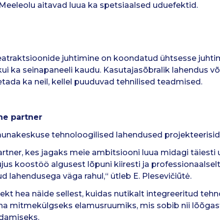
 Meeleolu aitavad luua ka spetsiaalsed uduefektid.
 veeatraktsioonide juhtimine on koondatud ühtsesse juh
 kui ka seinapaneeli kaudu. Kasutajasõbralik lahendus v
etada ka neil, kellel puuduvad tehnilised teadmised.
ne partner
 saunakeskuse tehnoloogilised lahendused projekteerisid
artner, kes jagaks meie ambitsiooni luua midagi täiesti 
 koostöö algusest lõpuni kiiresti ja professionaalselt
d lahendusega väga rahul,“ ütleb E. Plesevičiūtė.
ekt hea näide sellest, kuidas nutikalt integreeritud te
a mitmekülgseks elamusruumiks, mis sobib nii lõõgas
aldamiseks.