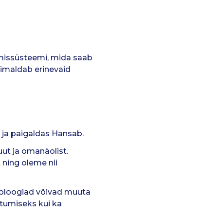
timissüsteemi, mida saab
õimaldab erinevaid
 ja paigaldas Hansab.
uut ja omanäolist.
 ning oleme nii
hnoloogiad võivad muuta
tumiseks kui ka