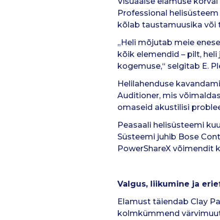
Visuaalse elamuse kõrval 
Professional helisüsteem t
kõlab taustamuusika või
„Heli mõjutab meie eneset
kõik elemendid – pilt, he
kogemuse,“ selgitab E. Pl
Helilahenduse kavandamise
Auditioner, mis võimaldas
omaseid akustilisi proble
Peasaali helisüsteemi ku
Süsteemi juhib Bose Con
PowerShareX võimendit k
Valgus, liikumine ja erie
Elamust täiendab Clay Pa
kolmkümmend värvimuutva