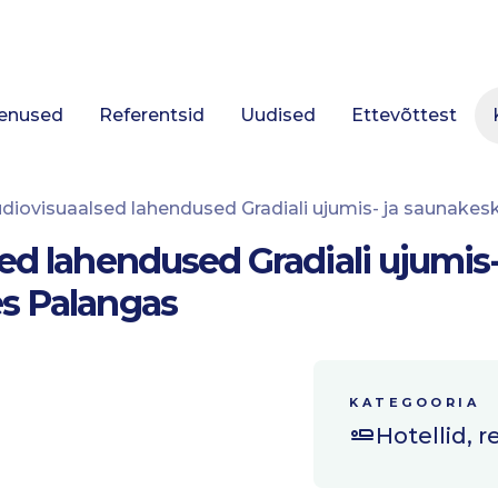
enused
Referentsid
Uudised
Ettevõttest
diovisuaalsed lahendused Gradiali ujumis- ja saunake
ed lahendused Gradiali ujumis-
s Palangas
KATEGOORIA
Hotellid, r