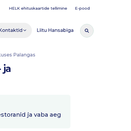
HELK ehituskaartide tellimine
E-pood
Kontaktid
Liitu Hansabiga
Otsi:
skuses Palangas
 ja
estoranid ja vaba aeg