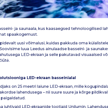
asseini- ja saunaala, kus kaasaegsed tehnoloogilised l
umat spaakogemust.
pidevalt uusi võimalusi, kuidas pakkuda oma külalistel
 Soovisime luua Leedus ainulaadse basseini- ja saunake
hutusega LED-ekraan ja selle pakutavad visuaalsed või
iūtė.
lutsiooniga LED-ekraan basseinialal
aks on 25 meetri laiune LED-ekraan, mille kogupindala 
rdse lahendusega – nii suure suure ja kõrge pildikvali
e paigaldatud.
a juhtivaid LED-ekraanide tootjaid Unilumin. Lahendus