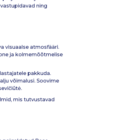
 vastupidavad ning
va visuaalse atmosfääri.
ioone ja kolmemõõtmelise
lastajatele pakkuda.
palju võimalusi. Soovime
sevičiūtė.
ilmid, mis tutvustavad