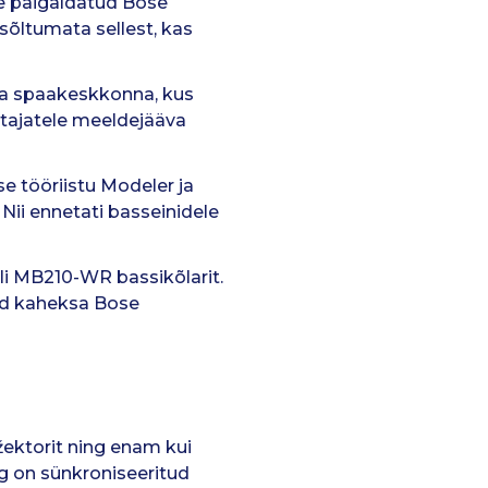
se paigaldatud Bose
 sõltumata sellest, kas
uua spaakeskkonna, kus
stajatele meeldejääva
e tööriistu Modeler ja
Nii ennetati basseinidele
li MB210-WR bassikõlarit.
ad kaheksa Bose
ektorit ning enam kui
 on sünkroniseeritud