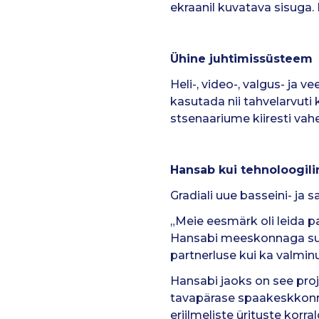
ekraanil kuvatava sisuga.
Ühine juhtimissüsteem
Heli-, video-, valgus- ja
kasutada nii tahvelarvuti
stsenaariume kiiresti vah
Hansab kui tehnoloogili
Gradiali uue basseini- ja
„Meie eesmärk oli leida p
Hansabi meeskonnaga sujus
partnerluse kui ka valminu
Hansabi jaoks on see proj
tavapärase spaakeskkonn
eriilmeliste ürituste korr