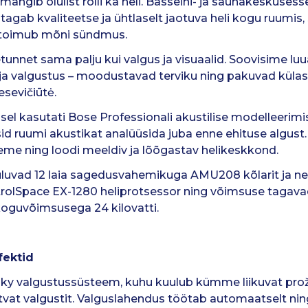
mängib olulist rolli ka heli. Basseini- ja saunakeskuses
agab kvaliteetse ja ühtlaselt jaotuva heli kogu ruumis,
 toimub mõni sündmus.
unnet sama palju kui valgus ja visuaalid. Soovisime l
li ja valgustus – moodustavad terviku ning pakuvad küla
esevičiūtė.
l kasutati Bose Professionali akustilise modelleerimis
id ruumi akustikat analüüsida juba enne ehituse algust. 
eme ning loodi meeldiv ja lõõgastav helikeskkond.
uluvad 12 laia sagedusvahemikuga AMU208 kõlarit ja ne
trolSpace EX-1280 heliprotsessor ning võimsuse tagav
oguvõimsusega 24 kilovatti.
fektid
ky valgustussüsteem, kuhu kuulub kümme liikuvat prož
t valgustit. Valguslahendus töötab automaatselt ning