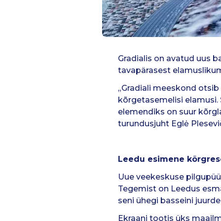
Gradialis on avatud uus b
tavapärasest elamuslik
„Gradiali meeskond otsib 
kõrgetasemelisi elamusi.
elemendiks on suur kõrgla
turundusjuht Eglė Plesevič
Leedu esimene kõrgreso
Uue veekeskuse pilgupüüdj
Tegemist on Leedus esmako
seni ühegi basseini juurd
Ekraani tootis üks maailm