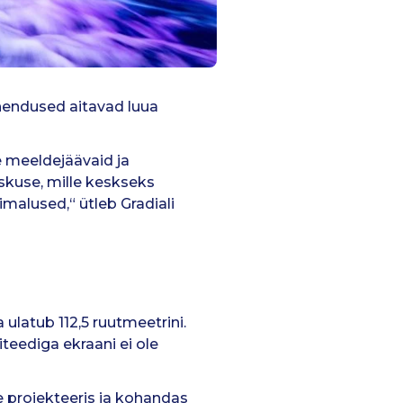
ahendused aitavad luua
e meeldejäävaid ja
skuse, mille keskseks
malused,“ ütleb Gradiali
ulatub 112,5 ruutmeetrini.
teediga ekraani ei ole
e projekteeris ja kohandas