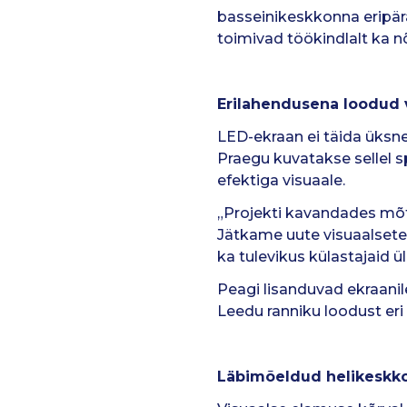
basseinikeskkonna eripä
toimivad töökindlalt ka n
Erilahendusena loodud v
LED-ekraan ei täida üksne
Praegu kuvatakse sellel 
efektiga visuaale.
„Projekti kavandades mõtl
Jätkame uute visuaalsete 
ka tulevikus külastajaid ül
Peagi lisanduvad ekraanil
Leedu ranniku loodust eri
Läbimõeldud helikeskk