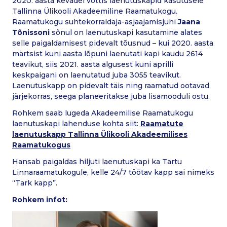
2020. aasta kevadel võttis laenutuskapid kasutusele
Tallinna Ülikooli Akadeemiline Raamatukogu.
Raamatukogu suhtekorraldaja-asjaajamisjuhi
Jaana
Tõnissoni
sõnul on laenutuskapi kasutamine alates
selle paigaldamisest pidevalt tõusnud – kui 2020. aasta
märtsist kuni aasta lõpuni laenutati kapi kaudu 2614
teavikut, siis 2021. aasta algusest kuni aprilli
keskpaigani on laenutatud juba 3055 teavikut.
Laenutuskapp on pidevalt täis ning raamatud ootavad
järjekorras, seega planeeritakse juba lisamooduli ostu.
Rohkem saab lugeda Akadeemilise Raamatukogu
laenutuskapi lahenduse kohta siit:
Raamatute
laenutuskapp Tallinna Ülikooli Akadeemilises
Raamatukogus
Hansab paigaldas hiljuti laenutuskapi ka Tartu
Linnaraamatukogule, kelle 24/7 töötav kapp sai nimeks
“Tark kapp”.
Rohkem infot: