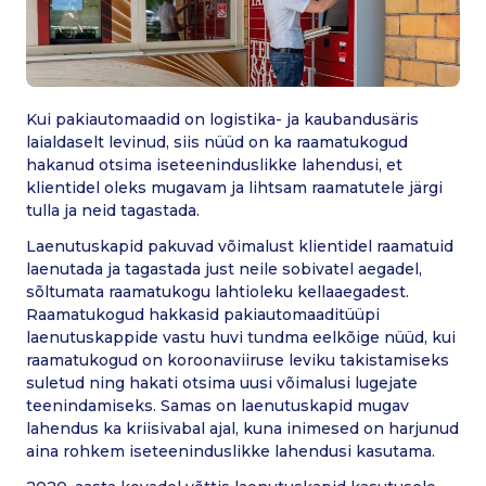
Kui pakiautomaadid on logistika- ja kaubandusäris
laialdaselt levinud, siis nüüd on ka raamatukogud
hakanud otsima iseteeninduslikke lahendusi, et
klientidel oleks mugavam ja lihtsam raamatutele järgi
tulla ja neid tagastada.
Laenutuskapid pakuvad võimalust klientidel raamatuid
laenutada ja tagastada just neile sobivatel aegadel,
sõltumata raamatukogu lahtioleku kellaaegadest.
Raamatukogud hakkasid pakiautomaaditüüpi
laenutuskappide vastu huvi tundma eelkõige nüüd, kui
raamatukogud on koroonaviiruse leviku takistamiseks
suletud ning hakati otsima uusi võimalusi lugejate
teenindamiseks. Samas on laenutuskapid mugav
lahendus ka kriisivabal ajal, kuna inimesed on harjunud
aina rohkem iseteeninduslikke lahendusi kasutama.