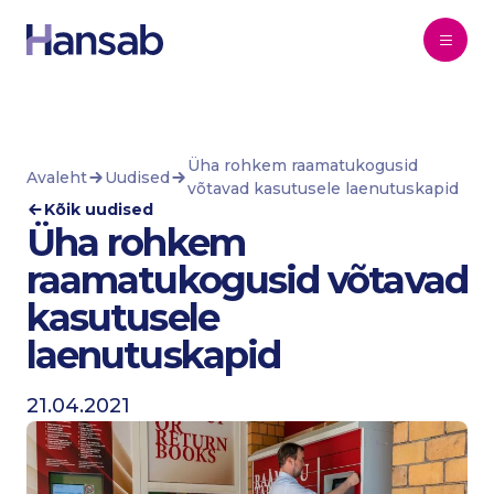
Liigu põhisisu juurde
Üha rohkem raamatukogusid
Avaleht
Uudised
võtavad kasutusele laenutuskapid
Kõik uudised
Üha rohkem
raamatukogusid võtavad
kasutusele
laenutuskapid
21.04.2021