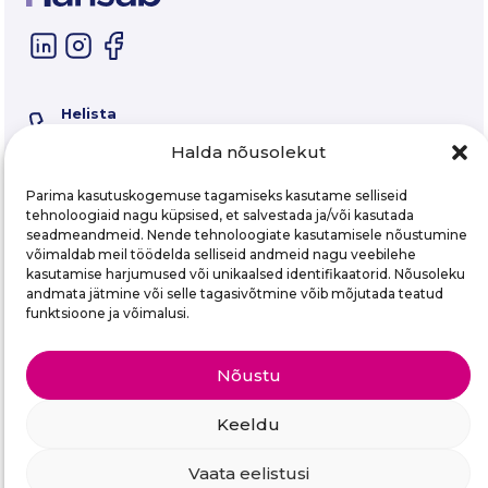
Helista
605 9800
Hooldus
Halda nõusolekut
17220
E-post
Parima kasutuskogemuse tagamiseks kasutame selliseid
info@hansab.ee
tehnoloogiaid nagu küpsised, et salvestada ja/või kasutada
seadmeandmeid. Nende tehnoloogiate kasutamisele nõustumine
võimaldab meil töödelda selliseid andmeid nagu veebilehe
Liitu meie uudiskirjaga
kasutamise harjumused või unikaalsed identifikaatorid. Nõusoleku
andmata jätmine või selle tagasivõtmine võib mõjutada teatud
Email
funktsioone ja võimalusi.
Nõustu
Keeldu
Hansab AS
Keevise 11, Tallinn 11415, Estonia
Vaata eelistusi
KMKR. Nr. EE100063756