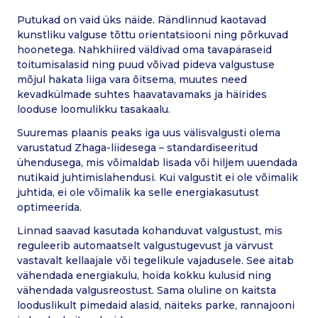
Putukad on vaid üks näide. Rändlinnud kaotavad
kunstliku valguse tõttu orientatsiooni ning põrkuvad
hoonetega. Nahkhiired väldivad oma tavapäraseid
toitumisalasid ning puud võivad pideva valgustuse
mõjul hakata liiga vara õitsema, muutes need
kevadkülmade suhtes haavatavamaks ja häirides
looduse loomulikku tasakaalu.
Suuremas plaanis peaks iga uus välisvalgusti olema
varustatud Zhaga-liidesega – standardiseeritud
ühendusega, mis võimaldab lisada või hiljem uuendada
nutikaid juhtimislahendusi. Kui valgustit ei ole võimalik
juhtida, ei ole võimalik ka selle energiakasutust
optimeerida.
Linnad saavad kasutada kohanduvat valgustust, mis
reguleerib automaatselt valgustugevust ja värvust
vastavalt kellaajale või tegelikule vajadusele. See aitab
vähendada energiakulu, hoida kokku kulusid ning
vähendada valgusreostust. Sama oluline on kaitsta
looduslikult pimedaid alasid, näiteks parke, rannajooni