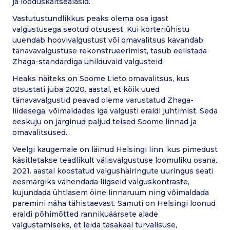
ja looduskaitsealasid.
Vastutustundlikkus peaks olema osa igast
valgustusega seotud otsusest. Kui korteriühistu
uuendab hoovivalgustust või omavalitsus kavandab
tänavavalgustuse rekonstrueerimist, tasub eelistada
Zhaga-standardiga ühilduvaid valgusteid.
Heaks näiteks on Soome Lieto omavalitsus, kus
otsustati juba 2020. aastal, et kõik uued
tänavavalgustid peavad olema varustatud Zhaga-
liidesega, võimaldades iga valgusti eraldi juhtimist. Seda
eeskuju on järginud paljud teised Soome linnad ja
omavalitsused.
Veelgi kaugemale on läinud Helsingi linn, kus pimedust
käsitletakse teadlikult välisvalgustuse loomuliku osana.
2021. aastal koostatud valgushäiringute uuringus seati
eesmärgiks vähendada liigseid valguskontraste,
kujundada ühtlasem öine linnaruum ning võimaldada
paremini näha tähistaevast. Samuti on Helsingi loonud
eraldi põhimõtted rannikuäärsete alade
valgustamiseks, et leida tasakaal turvalisuse,