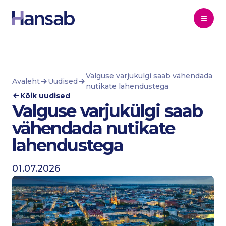
Liigu põhisisu juurde
Valguse varjukülgi saab vähendada
Avaleht
Uudised
nutikate lahendustega
Kõik uudised
Valguse varjukülgi saab
vähendada nutikate
lahendustega
01.07.2026