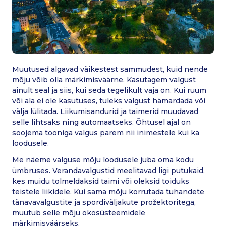
Muutused algavad väikestest sammudest, kuid nende
mõju võib olla märkimisväärne. Kasutagem valgust
ainult seal ja siis, kui seda tegelikult vaja on. Kui ruum
või ala ei ole kasutuses, tuleks valgust hämardada või
välja lülitada. Liikumisandurid ja taimerid muudavad
selle lihtsaks ning automaatseks. Õhtusel ajal on
soojema tooniga valgus parem nii inimestele kui ka
loodusele.
Me näeme valguse mõju loodusele juba oma kodu
ümbruses. Verandavalgustid meelitavad ligi putukaid,
kes muidu tolmeldaksid taimi või oleksid toiduks
teistele liikidele. Kui sama mõju korrutada tuhandete
tänavavalgustite ja spordiväljakute prožektoritega,
muutub selle mõju ökosüsteemidele
märkimisväärseks.