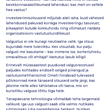
keskkonnasäästlikumaid lahendusi, kas meil on sellele
hea vastus?
Investeerimisotsuseid mõjutab alati raha, kuid vähesed
lahendused pakuvad korraga investeeringu tasuvust,
pikaajalist kulude kokkuhoidu ning võimalust näidata
organisatsiooni vastutustundlikkust.
Valgustus ei ole kunagi neutraalne valik. Iga otsus
kujundab meie tulevikku. Kes otsustab, kui palju
valgust me kasutame – kas inimene ise, korteriühistu,
omavalitsus või ehitaja? Vastutus lasub kõigil.
Erinevalt mürasaastest puuduvad valgusreostusel
paljudes kohtades endiselt selged piirangud ja
vastutusmehhanismid. Ometi hindavad tulevased
põlvkonnad meie tänaseid otsuseid selle järgi, kas
jätsime neile alles tähistaeva või taeva, mis on
kunstliku valguse tõttu liiga hele.
Tänapäevane tehnoloogia võimaldab teha targemaid
valikuid. Iga uus valgusti saab olla valmis nutikaks
juhtimiseks juba paigaldamise hetkest. Nutikas