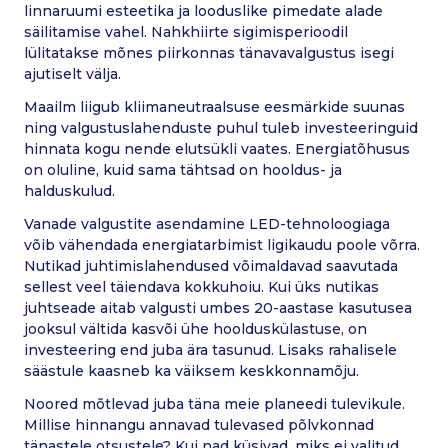
linnaruumi esteetika ja looduslike pimedate alade
säilitamise vahel. Nahkhiirte sigimisperioodil
lülitatakse mõnes piirkonnas tänavavalgustus isegi
ajutiselt välja.
Maailm liigub kliimaneutraalsuse eesmärkide suunas
ning valgustuslahenduste puhul tuleb investeeringuid
hinnata kogu nende elutsükli vaates. Energiatõhusus
on oluline, kuid sama tähtsad on hooldus- ja
halduskulud.
Vanade valgustite asendamine LED-tehnoloogiaga
võib vähendada energiatarbimist ligikaudu poole võrra.
Nutikad juhtimislahendused võimaldavad saavutada
sellest veel täiendava kokkuhoiu. Kui üks nutikas
juhtseade aitab valgusti umbes 20-aastase kasutusea
jooksul vältida kasvõi ühe hoolduskülastuse, on
investeering end juba ära tasunud. Lisaks rahalisele
säästule kaasneb ka väiksem keskkonnamõju.
Noored mõtlevad juba täna meie planeedi tulevikule.
Millise hinnangu annavad tulevased põlvkonnad
tänastele otsustele? Kui nad küsivad, miks ei valitud