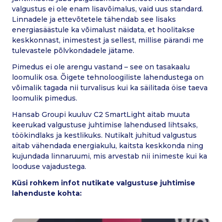
valgustus ei ole enam lisavõimalus, vaid uus standard.
Linnadele ja ettevõtetele tähendab see lisaks
energiasäästule ka võimalust näidata, et hoolitakse
keskkonnast, inimestest ja sellest, millise pärandi me
tulevastele põlvkondadele jätame.
Pimedus ei ole arengu vastand – see on tasakaalu
loomulik osa. Õigete tehnoloogiliste lahendustega on
võimalik tagada nii turvalisus kui ka säilitada öise taeva
loomulik pimedus.
Hansab Groupi kuuluv C2 SmartLight aitab muuta
keerukad valgustuse juhtimise lahendused lihtsaks,
töökindlaks ja kestlikuks. Nutikalt juhitud valgustus
aitab vähendada energiakulu, kaitsta keskkonda ning
kujundada linnaruumi, mis arvestab nii inimeste kui ka
looduse vajadustega.
Küsi rohkem infot nutikate valgustuse juhtimise
lahenduste kohta: